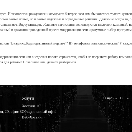
рее. И технологии рождаются и отмирают быстрее, чем нам бы хотелось тратить деньги
лько самые новые, но и самые надежные и оправданные решения. Далеко не всегда то, о
то описывают. Виртуализация, облачные вычисления используются тысячами компаний, но
ранный и грамотно проведенный проект модернизации сети и разумные выбор программн
t или "
Битрикс:Корпоративный портал
"?
IP-телефония
или классическая? У каждо
рнизации сети или внедрения нового сервиса так, чтобы не прерывать работу компании
ы для работы? Позвоните нам, давайте разберемся.
О нас
1С
Услуги
Хостинг 1С
н, 29, офис 3
Объединенный офис
Веб-Хостинг