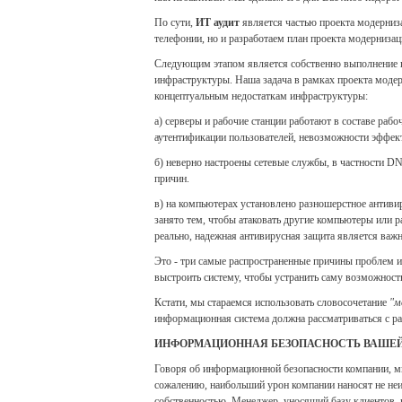
По сути,
ИТ аудит
является частью проекта модерниза
телефонии, но и разработаем план проекта модернизац
Следующим этапом является собственно выполнение п
инфраструктуры. Наша задача в рамках проекта модерн
концептуальным недостаткам инфраструктуры:
а) серверы и рабочие станции работают в составе рабо
аутентификации пользователей, невозможности эффект
б) неверно настроены сетевые службы, в частности DN
причин.
в) на компьютерах установлено разношерстное антиви
занято тем, чтобы атаковать другие компьютеры или р
реально, надежная антивирусная защита является важ
Это - три самые распространенные причины проблем и
выстроить систему, чтобы устранить саму возможност
Кстати, мы стараемся использовать словосочетание
"м
информационная система должна рассматриваться с ра
ИНФОРМАЦИОННАЯ БЕЗОПАСНОСТЬ ВАШЕ
Говоря об информационной безопасности компании, мы
сожалению, наибольший урон компании наносят не не
собственностью. Менеджер, уносящий базу клиентов,