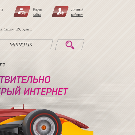
те
Карта
Личный
сайта
кабинет
. Сурхон, 29, офис 3
MIKROTIK
T?
Т
В
И
Т
Е
Л
Ь
Н
О
Т
Р
Ы
Й
И
Н
Т
Е
Р
Н
Е
Т