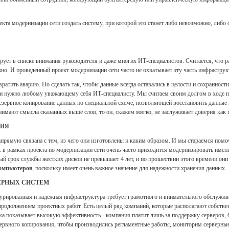
кта модернизации сети создать систему, при которой это станет либо невозможно, либо о
ует в списке внимания руководителя и даже многих ИТ-специалистов. Считается, что ра
но. И проведенный проект модернизации сети часто не охватывает эту часть инфраструк
вратить аварию. Но сделать так, чтобы данные всегда оставались в целости и сохраннос
 и нужно любому уважающему себя ИТ-специалисту. Мы считаем своим долгом в ходе пр
езервное копирование данных по специальной схеме, позволяющей восстановить данные 
нимают смысла сказанных выше слов, то он, скажем мягко, не заслуживает доверия как 
НИЯ
прямую связана с тем, из чего они изготовлены и каким образом. И мы стараемся помоч
А в рамках проекта по модернизации сети очень часто приходится модернизировать имен
ый срок службы жестких дисков не превышает 4 лет, и по прошествии этого времени они
компьютеров
, поскольку имеет очень важное значение для надежности хранения данных.
ЕРНЫХ СИСТЕМ
ктурированная и надежная инфраструктура требует грамотного и внимательного обслужи
родолжением проектных работ. Есть целый ряд компаний, которые располагают собств
ка показывает высокую эффективность - компания платит лишь за поддержку серверов, 
езервного копирования, чтобы производились регламентные работы, мониторим серверны