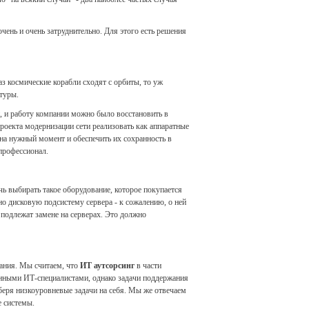
чень и очень затруднительно. Для этого есть решения
з космические корабли сходят с орбиты, то уж
туры.
ти, и работу компании можно было восстановить в
оекта модернизации сети реализовать как аппаратные
на нужный момент и обеспечить их сохранность в
профессионал.
ь выбирать такое оборудование, которое покупается
но дисковую подсистему сервера - к сожалению, о ней
 подлежат замене на серверах. Это должно
вания. Мы считаем, что
ИТ аутсорсинг
в части
енными ИТ-специалистами, однако задачи поддержания
беря низкоуровневые задачи на себя. Мы же отвечаем
е системы.