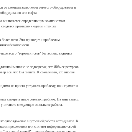
мся со схемами включения сетевого оборудования и
 оборудования или софта.
нно он является определяющим компонентом
и сводятся примерно к одним и тем же
ов более пяти. Это приводит к проблемам
итики безопасности.
 чаще всего "тормозит сеть" без всяких видимых
едленной машине не подозревая, что 80% ее ресурсов
рвер все, что Вы пишете. К сожалению, это вполне
одимо не просто устранить проблему, но и грамотно
аемся смотреть шире сетевых проблем. На наш взгляд,
н учитывать следующие аспекты ее работы.
ько упорядочение внутренней работы сотрудников. К
ы Вашими решениями или считают информацию своей
"на всякий случай" - два наиболее частых случая