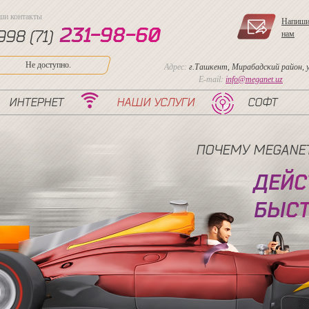
ши контакты
Напиши
2
3
1
-
9
8
-
6
0
998 (71)
нам
Не доступно.
Адрес:
г.Ташкент, Мирабадский район, ул
E-mail:
info@meganet.uz
ИНТЕРНЕТ
НАШИ УСЛУГИ
СОФТ
ПОЧЕМУ MEGANE
Д
Е
Й
С
Б
Ы
С