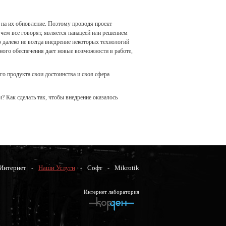
 на их обновление. Поэтому проводя проект
 чем все говорят, является панацеей или решением
 далеко не всегда внедрение некоторых технологий
ого обеспечения дает новые возможности в работе,
го продукта свои достоинства и своя сфера
? Как сделать так, чтобы внедрение оказалось
Интернет
Наши Услуги
Софт
Mikrotik
Интернет лаборатория