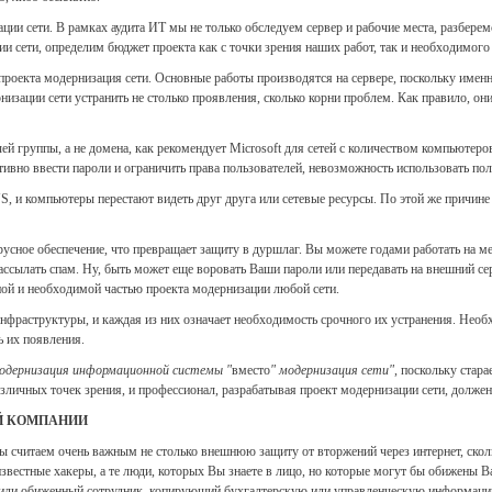
ции сети. В рамках аудита ИТ мы не только обследуем сервер и рабочие места, разбере
ии сети, определим бюджет проекта как с точки зрения наших работ, так и необходимого
роекта модернизация сети. Основные работы производятся на сервере, поскольку име
изации сети устранить не столько проявления, сколько корни проблем. Как правило, он
чей группы, а не домена, как рекомендует Microsoft для сетей с количеством компьютер
ивно ввести пароли и ограничить права пользователей, невозможность использовать пол
S, и компьютеры перестают видеть друг друга или сетевые ресурсы. По этой же причине
русное обеспечение, что превращает защиту в дуршлаг. Вы можете годами работать на м
ассылать спам. Ну, быть может еще воровать Ваши пароли или передавать на внешний се
ной и необходимой частью проекта модернизации любой сети.
нфраструктуры, и каждая из них означает необходимость срочного их устранения. Необх
ь их появления.
одернизация информационной системы "
вместо
" модернизация сети"
, поскольку стар
зличных точек зрения, и профессионал, разрабатывая проект модернизации сети, долже
Й КОМПАНИИ
 считаем очень важным не столько внешнюю защиту от вторжений через интернет, скол
известные хакеры, а те люди, которых Вы знаете в лицо, но которые могут бы обижен
 или обиженный сотрудник, копирующий бухгалтерскую или управленческую информацию 