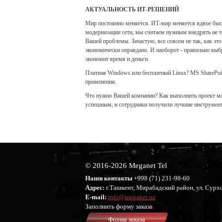
АКТУАЛЬНОСТЬ ИТ-РЕШЕНИЙ
Мир постоянно меняется. ИТ-мир меняется вдвое быст
модернизации сети, мы считаем нужным внедрять не то
Вашей проблемы. Зачастую, все совсем не так, как э
экономически оправдано. И наоборот - правильно выб
экономит время и деньги.
Платная Windows или бесплатный Linux? MS SharePoin
применения.
Что нужно Вашей компании? Как выполнить проект моде
успешным, и сотрудники получили лучшие инструмент
© 2016-2026 Meganet Tel
Наши контакты
+998 (71)
231-98-60
Адрес:
г.Ташкент, Мирабадский район, ул. Сурхо
E-mail:
info@meganet.uz
Заполнить форму заказа
Форма заказа