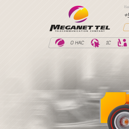
На
+
О НАС
1С