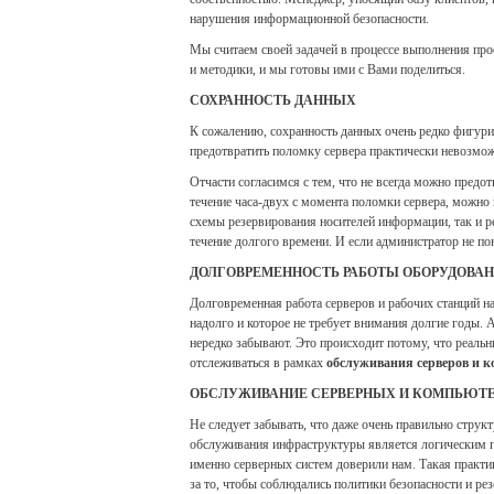
нарушения информационной безопасности.
Мы считаем своей задачей в процессе выполнения прое
и методики, и мы готовы ими с Вами поделиться.
СОХРАННОСТЬ ДАННЫХ
К сожалению, сохранность данных очень редко фигурир
предотвратить поломку сервера практически невозмож
Отчасти согласимся с тем, что не всегда можно предот
течение часа-двух с момента поломки сервера, можно
схемы резервирования носителей информации, так и р
течение долгого времени. И если администратор не по
ДОЛГОВРЕМЕННОСТЬ РАБОТЫ ОБОРУДОВА
Долговременная работа серверов и рабочих станций на
надолго и которое не требует внимания долгие годы. 
нередко забывают. Это происходит потому, что реальн
отслеживаться в рамках
обслуживания серверов и 
ОБСЛУЖИВАНИЕ СЕРВЕРНЫХ И КОМПЬЮТ
Не следует забывать, что даже очень правильно стру
обслуживания инфраструктуры является логическим п
именно серверных систем доверили нам. Такая практи
за то, чтобы соблюдались политики безопасности и р