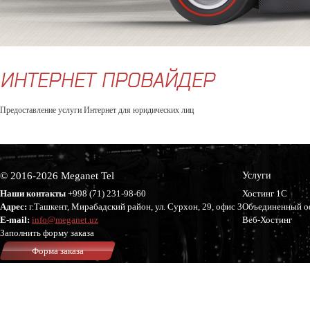
ИНТЕРНЕТ ПРОВАЙДЕР
Предоставление услуги Интернет для юридических лиц
© 2016-2026 Meganet Tel
Услуги
Наши контакты
+998 (71)
231-98-60
Хостинг 1С
Адрес:
г.Ташкент, Мирабадский район, ул. Сурхон, 29, офис 3
Объединенный о
E-mail:
info@meganet.uz
Веб-Хостинг
Заполнить форму заказа
Форма заказа