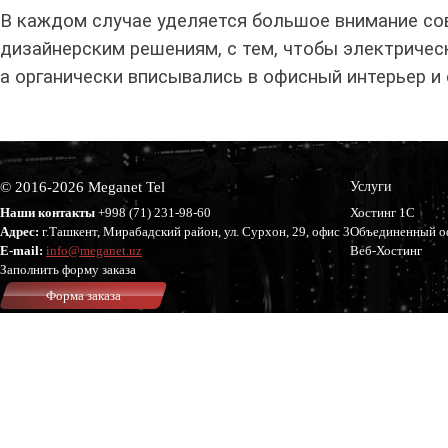
В каждом случае уделяется большое внимание сов
дизайнерским решениям, с тем, чтобы электричес
а органически вписывались в офисный интерьер 
© 2016-2026 Meganet Tel
Услуги
Наши контакты
+998 (71)
231-98-60
Хостинг 1С
Адрес:
г.Ташкент, Мирабадский район, ул. Сурхон, 29, офис 3
Объединенный о
E-mail:
info@meganet.uz
Веб-Хостинг
Заполнить форму заказа
Форма заказа