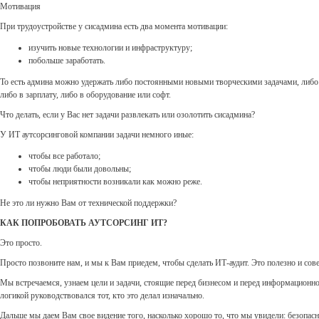
Мотивация
При трудоустройстве у сисадмина есть два момента мотивации:
изучить новые технологии и инфраструктуру;
побольше заработать.
То есть админа можно удержать либо постоянными новыми творческими задачами, либо 
либо в зарплату, либо в оборудование или софт.
Что делать, если у Вас нет задачи развлекать или озолотить сисадмина?
У ИТ аутсорсинговой компании задачи немного иные:
чтобы все работало;
чтобы люди были довольны;
чтобы неприятности возникали как можно реже.
Не это ли нужно Вам от технической поддержки?
КАК ПОПРОБОВАТЬ АУТСОРСИНГ ИТ?
Это просто.
Просто позвоните нам, и мы к Вам приедем, чтобы сделать ИТ-аудит. Это полезно и сов
Мы встречаемся, узнаем цели и задачи, стоящие перед бизнесом и перед информационной
логикой руководствовался тот, кто это делал изначально.
Дальше мы даем Вам свое видение того, насколько хорошо то, что мы увидели: безопас