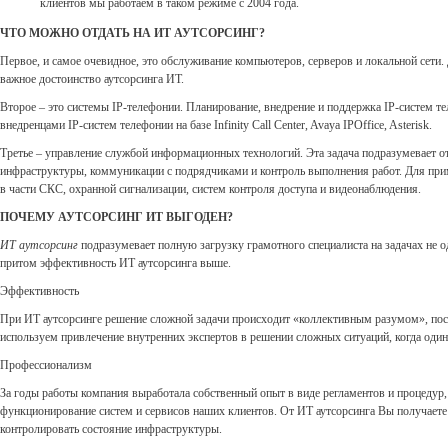
клиентов мы работаем в таком режиме с 2004 года.
ЧТО МОЖНО ОТДАТЬ НА ИТ АУТСОРСИНГ?
Первое, и самое очевидное, это обслуживание компьютеров, серверов и локальной сети.
важное достоинство аутсорсинга ИТ.
Второе – это системы IP-телефонии. Планирование, внедрение и поддержка IP-систем 
внедренцами IP-систем телефонии на базе Infinity Call Center, Avaya IPOffice, Asterisk.
Третье – управление службой информационных технологий. Эта задача подразумевает о
инфраструктуры, коммуникации с подрядчиками и контроль выполнения работ. Для при
в части СКС, охранной сигнализации, систем контроля доступа и видеонаблюдения.
ПОЧЕМУ АУТСОРСИНГ ИТ ВЫГОДЕН?
ИТ аутсорсинг
подразумевает полную загрузку грамотного специалиста на задачах не од
притом эффективность ИТ аутсорсинга выше.
Эффективность
При ИТ аутсорсинге решение сложной задачи происходит «коллективным разумом», пос
используем привлечение внутренних экспертов в решении сложных ситуаций, когда один 
Профессионализм
За годы работы компания выработала собственный опыт в виде регламентов и процедур,
функционирование систем и сервисов наших клиентов. От ИТ аутсорсинга Вы получаете 
контролировать состояние инфраструктуры.