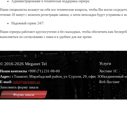
Администрирование и техническая поддержка сервера:
Наши специалисты возьмут на себя все технические вопросы, чтобы Вы могли сосредоточ
течение 20 минут с момента регистрации заявки, а затем неполадки будут устранены в м
Надежный сервис 24/7:
Наши серверы работают круглосуточно и без выходных, чтобы обеспечить вам беспереб
выполняться по согласованию с вами и в удобное для вас время.
© 2016-2026 Meganet Tel
Услуги
Наши контакты
+998 (71)
231-98-60
Хостинг 1С
Адрес:
г.Ташкент, Мирабадский район, ул. Сурхон, 29, офис 3
Объединенный о
E-mail:
info@meganet.uz
Веб-Хостинг
Заполнить форму заказа
Форма заказа